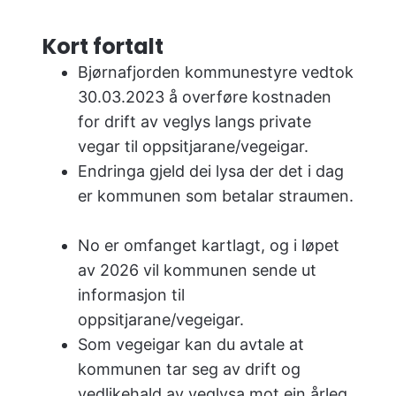
u
n
Kort fortalt
e
Bjørnafjorden kommunestyre vedtok
30.03.2023 å overføre kostnaden
for drift av veglys langs private
vegar til oppsitjarane/vegeigar.
Endringa gjeld dei lysa der det i dag
er kommunen som betalar straumen.
No er omfanget kartlagt, og i løpet
av 2026 vil kommunen sende ut
informasjon til
oppsitjarane/vegeigar.
Som vegeigar kan du avtale at
kommunen tar seg av drift og
vedlikehald av veglysa mot ein årleg