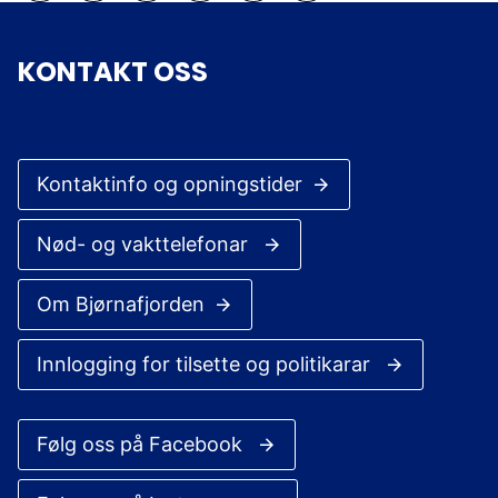
Abonner på RSS
Skriv ut
Del på Facebook
Del på Twitter
Del på LinkedIn
Tips en venn
KONTAKT OSS
Kontaktinfo og opningstider
Nød- og vakttelefonar
Om Bjørnafjorden
Innlogging for tilsette og politikarar
Følg oss på Facebook