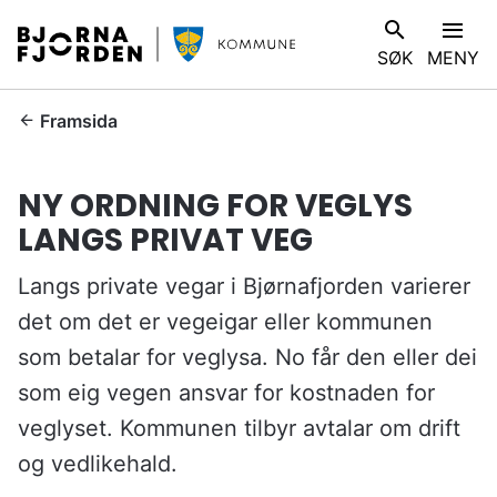
B
V
SØK
MENY
j
I
ø
S
r
D
Framsida
n
u
a
e
NY ORDNING FOR VEGLYS
f
r
j
LANGS PRIVAT VEG
h
o
e
r
Langs private vegar i Bjørnafjorden varierer
r
d
:
det om det er vegeigar eller kommunen
e
som betalar for veglysa. No får den eller dei
n
k
som eig vegen ansvar for kostnaden for
o
veglyset. Kommunen tilbyr avtalar om drift
m
og vedlikehald.
m