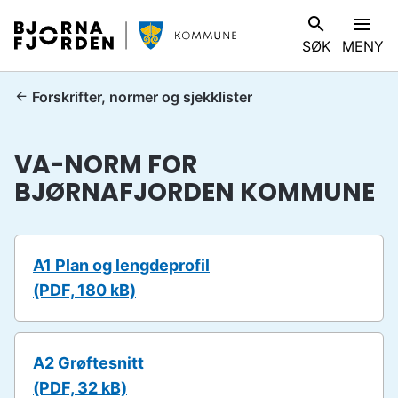
B
V
SØK
MENY
j
I
ø
S
r
D
Forskrifter, normer og sjekklister
n
u
a
e
VA-NORM FOR
f
r
j
BJØRNAFJORDEN KOMMUNE
h
o
e
r
r
d
:
A1 Plan og lengdeprofil
e
(PDF, 180 kB)
n
k
o
m
A2 Grøftesnitt
m
(PDF, 32 kB)