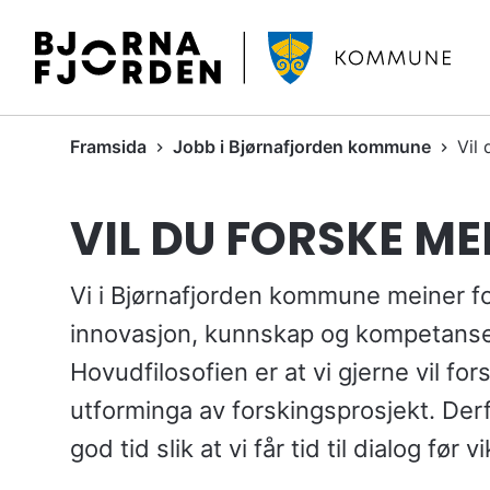
B
j
ø
r
D
Framsida
Jobb i Bjørnafjorden kommune
Vil
n
u
a
e
f
VIL DU FORSKE ME
r
j
h
o
e
r
Vi i Bjørnafjorden kommune meiner fors
r
d
innovasjon, kunnskap og kompetanse 
:
e
Hovudfilosofien er at vi gjerne vil for
n
k
utforminga av forskingsprosjekt. Derf
o
god tid slik at vi får tid til dialog før v
m
m