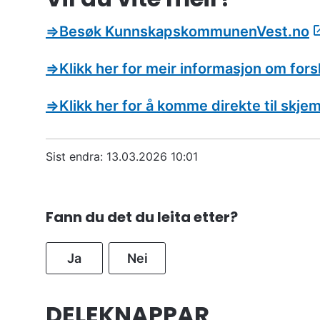
⇒
Besøk KunnskapskommunenVest.no
⇒
Klikk her for meir informasjon om f
⇒
Klikk her for å komme direkte til skj
Sist endra
13.03.2026 10:01
Fann du det du leita etter?
Ja
Nei
DELEKNAPPAR