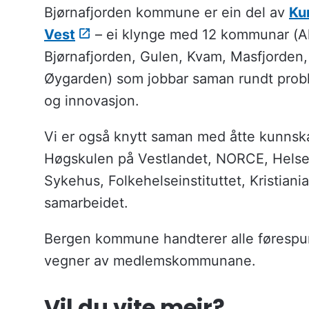
Bjørnafjorden kommune er ein del av
Ku
u
n
Vest
– ei klynge med 12 kommunar (Al
e
Bjørnafjorden, Gulen, Kvam, Masfjorden
Øygarden) som jobbar saman rundt problems
og innovasjon.
Vi er også knytt saman med åtte kunnskap
Høgskulen på Vestlandet, NORCE, Helse
Sykehus, Folkehelseinstituttet, Kristiani
samarbeidet.
Bergen kommune handterer alle førespur
vegner av medlemskommunane.
Vil du vite meir?