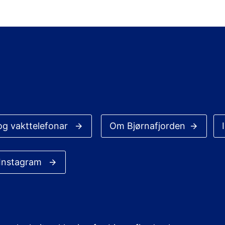
og vakttelefonar
Om Bjørnafjorden
 Instagram