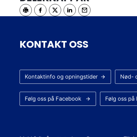
Skriv ut
Del på Facebook
Del på Twitter
Del på LinkedIn
Tips en venn
KONTAKT OSS
Kontaktinfo og opningstider
Nød- 
Følg oss på Facebook
Følg oss på