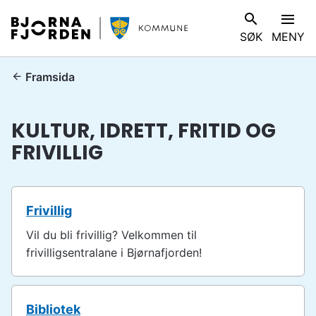
B
V
SØK
MENY
j
I
ø
S
r
D
Framsida
n
u
a
e
KULTUR, IDRETT, FRITID OG
f
r
j
FRIVILLIG
h
o
e
r
r
d
:
Frivillig
e
n
Vil du bli frivillig? Velkommen til
k
frivilligsentralane i Bjørnafjorden!
o
m
m
Bibliotek