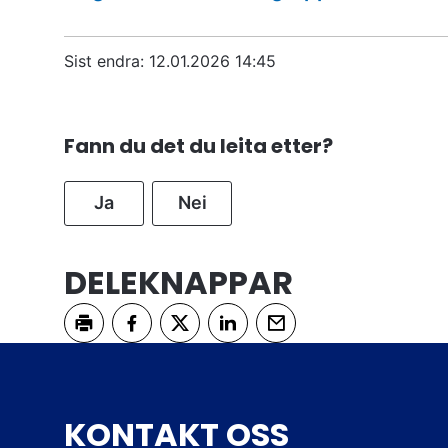
Sist endra
12.01.2026 14:45
Fann du det du leita etter?
Ja
Nei
DELEKNAPPAR
Skriv ut
Del på Facebook
Del på Twitter
Del på LinkedIn
Tips en venn
KONTAKT OSS