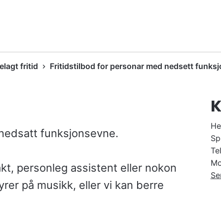
elagt fritid
Fritidstilbod for personar med nedsett funks
He
nedsatt funksjonsevne.
Sp
Te
Mo
t, personleg assistent eller nokon
Se
øyrer på musikk, eller vi kan berre