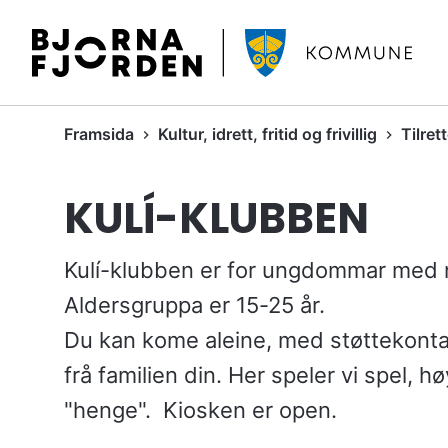
B
j
ø
r
D
Framsida
Kultur, idrett, fritid og frivillig
Tilrett
n
u
a
e
f
KULÍ-KLUBBEN
r
j
h
o
e
r
Kulí-klubben er for ungdommar med 
r
d
Aldersgruppa er 15-25 år.
:
e
Du kan kome aleine, med støttekontak
n
k
frå familien din. Her speler vi spel, h
o
"henge". Kiosken er open.
m
m