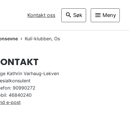
V
Kontakt oss
Søk
Meny
I
S
jonsevne
Kulí-klubben, Os
KONTAKT
ge Kathrin Varhaug-Lekven
esialkonsulent
lefon:
90990272
bil:
46840240
nd e-post