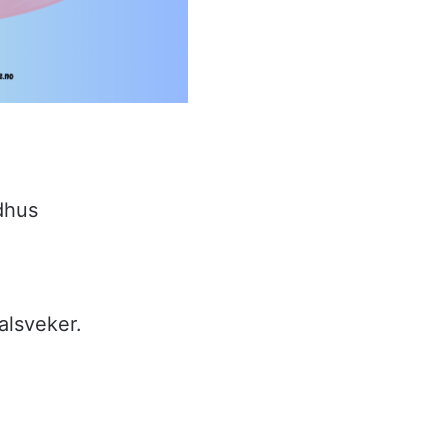
ådhus
alsveker.