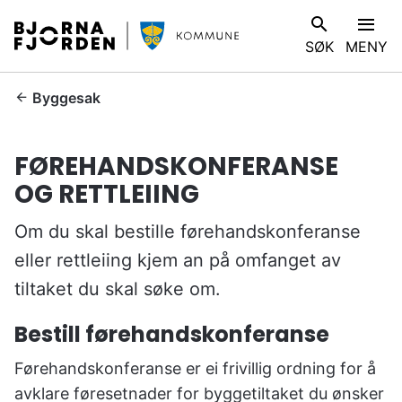
B
V
SØK
MENY
j
I
ø
S
r
D
Byggesak
n
u
a
e
FØREHANDSKONFERANSE
f
r
j
OG RETTLEIING
h
o
e
r
Om du skal bestille førehandskonferanse
r
d
:
eller rettleiing kjem an på omfanget av
e
tiltaket du skal søke om.
n
k
Bestill førehandskonferanse
o
m
Førehandskonferanse er ei frivillig ordning for å
m
avklare føresetnader for byggetiltaket du ønsker