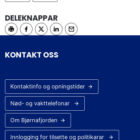
DELEKNAPPAR
Skriv ut
Del på Facebook
Del på Twitter
Del på LinkedIn
Tips en venn
KONTAKT OSS
Kontaktinfo og opningstider
Nød- og vakttelefonar
Om Bjørnafjorden
Innlogging for tilsette og politikarar