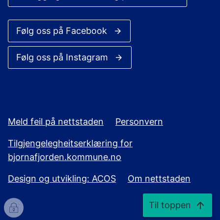
Følg oss på Facebook
Følg oss på Instagram
Meld feil på nettstaden
Personvern
Tilgjengelegheitserklæring for
bjornafjorden.kommune.no
Design og utvikling: ACOS
Om nettstaden
Til toppen
I