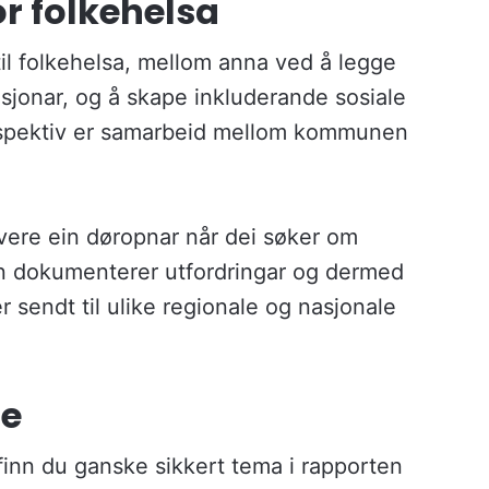
for folkehelsa
til folkehelsa, mellom anna ved å legge
erasjonar, og å skape inkluderande sosiale
perspektiv er samarbeid mellom kommunen
a vere ein døropnar når dei søker om
rten dokumenterer utfordringar og dermed
sendt til ulike regionale og nasjonale
le
finn du ganske sikkert tema i rapporten