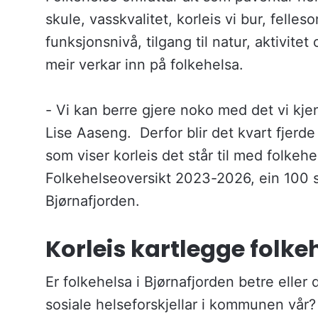
u
skule, vasskvalitet, korleis vi bur, felles
n
funksjonsnivå, tilgang til natur, aktivite
e
meir verkar inn på folkehelsa.
- Vi kan berre gjere noko med det vi kje
Lise Aaseng. Derfor blir det kvart fjerde
som viser korleis det står til med folkeh
Folkehelseoversikt 2023-2026, ein 100 s
Bjørnafjorden.
Korleis kartlegge folke
Er folkehelsa i Bjørnafjorden betre eller 
sosiale helseforskjellar i kommunen vår?