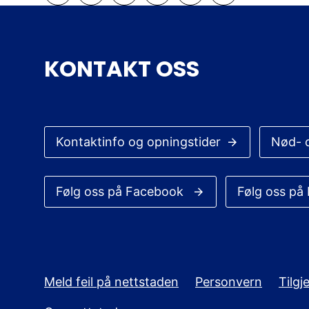
Abonner på RSS
Skriv ut
Del på Facebook
Del på Twitter
Del på LinkedIn
Tips en venn
KONTAKT OSS
Kontaktinfo og opningstider
Nød- 
Følg oss på Facebook
Følg oss på
Meld feil på nettstaden
Personvern
Tilg