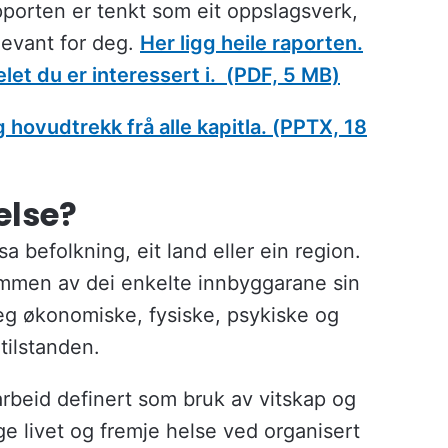
porten er tenkt som eit oppslagsverk,
levant for deg.
Her ligg heile raporten.
elet du er interessert i.
(PDF, 5 MB)
hovudtrekk frå alle kapitla.
(PPTX, 18
else?
a befolkning, eit land eller ein region.
mmen av dei enkelte innbyggarane sin
seg økonomiske, fysiske, psykiske og
tilstanden.
arbeid definert som bruk av vitskap og
ge livet og fremje helse ved organisert