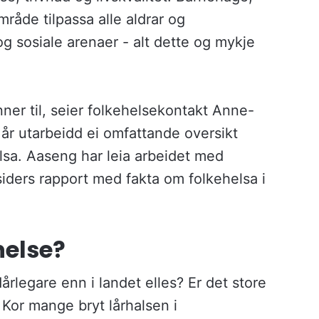
område tilpassa alle aldrar og
t og sosiale arenaer - alt dette og mykje
nner til, seier folkehelsekontakt Anne-
 år utarbeidd ei omfattande oversikt
elsa. Aaseng har leia arbeidet med
iders rapport med fakta om folkehelsa i
helse?
dårlegare enn i landet elles? Er det store
 Kor mange bryt lårhalsen i