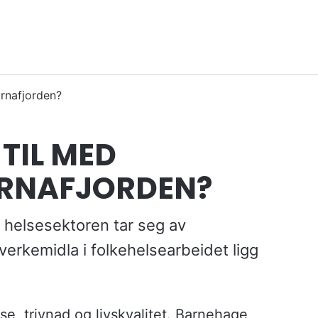
ørnafjorden?
 TIL MED
ØRNAFJORDEN?
e helsesektoren tar seg av
 verkemidla i folkehelsearbeidet ligg
e, trivnad og livskvalitet. Barnehage,