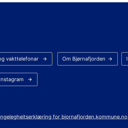
og vakttelefonar
Om Bjørnafjorden
 Instagram
jengelegheitserklæring for bjornafjorden.kommune.no