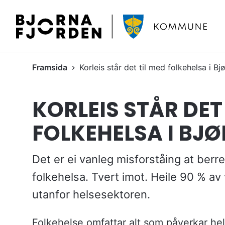
B
j
ø
r
D
Framsida
Korleis står det til med folkehelsa i Bj
n
u
a
e
f
KORLEIS STÅR DET
r
j
h
o
FOLKEHELSA I BJ
e
r
r
d
:
Det er ei vanleg misforståing at berr
e
n
folkehelsa. Tvert imot. Heile 90 % av
k
utanfor helsesektoren.
o
m
m
Folkehelse omfattar alt som påverkar hels