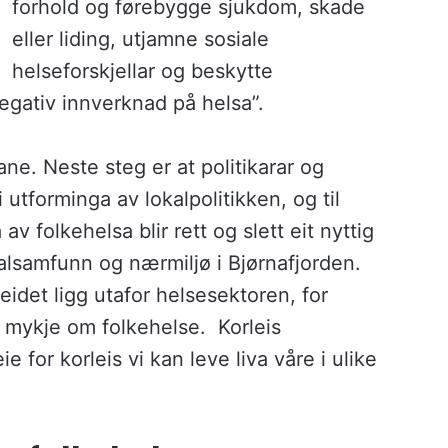
forhold og førebygge sjukdom, skade
eller liding, utjamne sosiale
helseforskjellar og beskytte
egativ innverknad på helsa”.
ne. Neste steg er at politikarar og
utforminga av lokalpolitikken, og til
 av folkehelsa blir rett og slett eit nyttig
alsamfunn og nærmiljø i Bjørnafjorden.
eidet ligg utafor helsesektoren, for
 mykje om folkehelse. Korleis
 for korleis vi kan leve liva våre i ulike