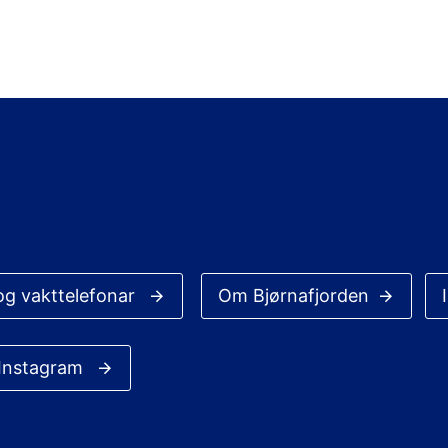
og vakttelefonar
Om Bjørnafjorden
 Instagram