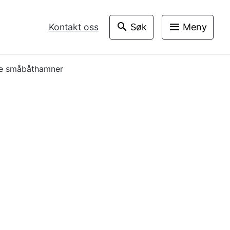
V
Kontakt oss
Søk
Meny
I
S
le småbåthamner