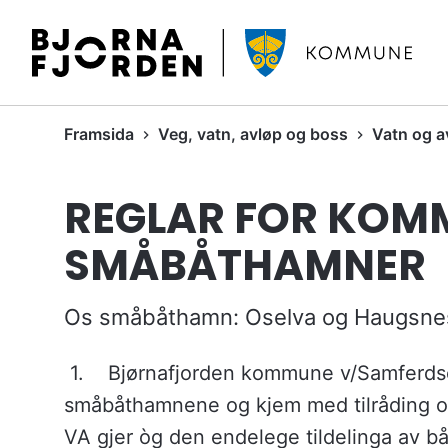
B
j
ø
r
D
Framsida
Veg, vatn, avløp og boss
Vatn og a
n
u
a
e
f
REGLAR FOR KOM
r
j
h
o
SMÅBÅTHAMNER
e
r
r
d
:
Os småbåthamn: Oselva og Haugsne
e
n
k
1. Bjørnafjorden kommune v/Samferdsel
o
småbåthamnene og kjem med tilråding om
m
VA gjer òg den endelege tildelinga av bå
m