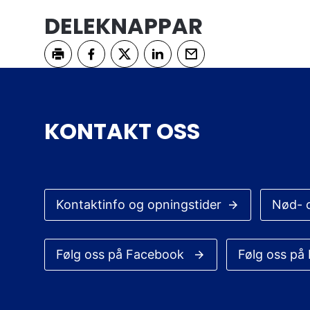
DELEKNAPPAR
Skriv ut
Del på Facebook
Del på Twitter
Del på LinkedIn
Tips en venn
KONTAKT OSS
Kontaktinfo og opningstider
Nød- 
Følg oss på Facebook
Følg oss på