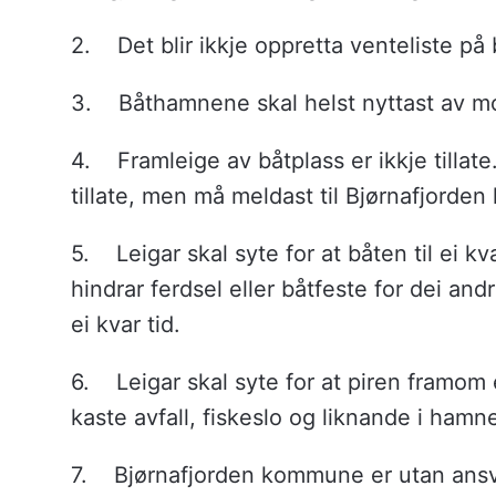
u
2. Det blir ikkje oppretta venteliste på
n
e
3.
Båthamnene skal helst nyttast av mo
4. Framleige av båtplass er ikkje tillate
tillate, men må meldast til Bjørnafjord
5. Leigar skal syte for at båten til ei kv
hindrar ferdsel eller båtfeste for dei andr
ei kvar tid.
6. Leigar skal syte for at piren framom 
kaste avfall, fiskeslo og liknande i ham
7. Bjørnafjorden kommune er utan ansva