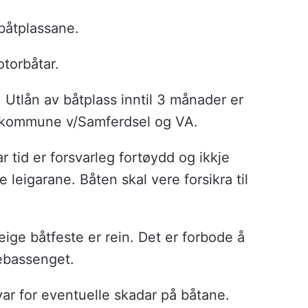
 båtplassane.
torbåtar.
. Utlån av båtplass inntil 3 månader er
en kommune v/Samferdsel og VA.
ar tid er forsvarleg fortøydd og ikkje
e leigarane. Båten skal vere forsikra til
eige båtfeste er rein. Det er forbode å
nebassenget.
r for eventuelle skadar på båtane.