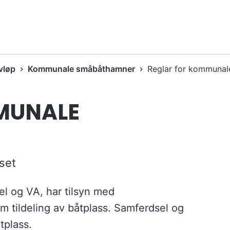
vløp
Kommunale småbåthamner
Reglar for kommuna
MUNALE
set
 og VA, har tilsyn med
 tildeling av båtplass. Samferdsel og
tplass.