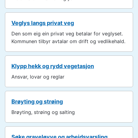
u
n
e
Veglys langs privat veg
Den som eig ein privat veg betalar for veglyset.
Kommunen tilbyr avtalar om drift og vedlikehald.
Klypp hekk og rydd vegetasjon
Ansvar, lovar og reglar
Brøyting og strøing
Brøyting, strøing og salting
Søke graveløyve og arbeidsvarsling