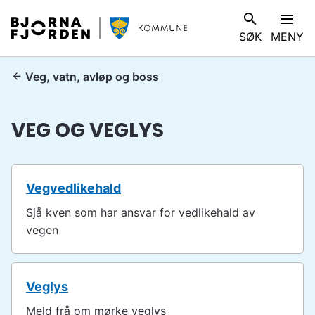
B
V
SØK
MENY
j
I
ø
S
r
D
Veg, vatn, avløp og boss
n
u
a
e
VEG OG VEGLYS
f
r
j
h
o
e
r
r
Vegvedlikehald
d
:
e
Sjå kven som har ansvar for vedlikehald av
n
vegen
k
o
m
Veglys
m
Meld frå om mørke veglys