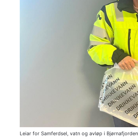
u
n
e
Leiar for Samferdsel, vatn og avløp i Bjørnafjord