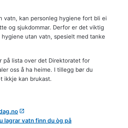
an vatn, kan personleg hygiene fort bli ei
tte og sjukdommar. Derfor er det viktig
ra hygiene utan vatn, spesielt med tanke
 på lista over det Direktoratet for
r oss å ha heime. I tillegg bør du
t ikkje kan brukast.
rdag.no
u lagrar vatn finn du òg på