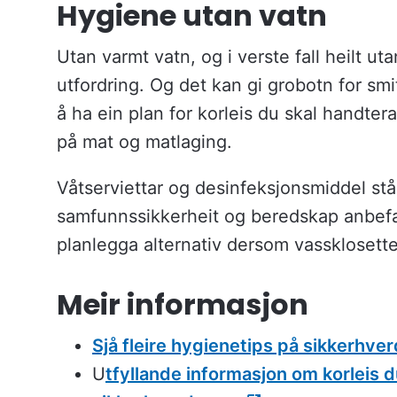
Hygiene utan vatn
Utan varmt vatn, og i verste fall heilt ut
utfordring. Og det kan gi grobotn for smi
å ha ein plan for korleis du skal handte
på mat og matlaging.
Våtserviettar og desinfeksjonsmiddel står
samfunnssikkerheit og beredskap anbefale
planlegga alternativ dersom vassklosette
Meir informasjon
Sjå fleire hygienetips på sikkerhve
U
tfyllande informasjon om korleis d