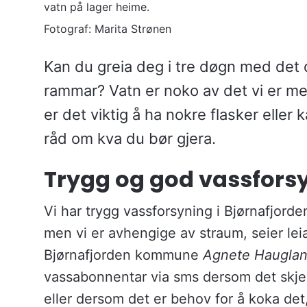
vatn på lager heime.
Marita Strønen
Kan du greia deg i tre døgn med det 
rammar? Vatn er noko av det vi er me
er det viktig å ha nokre flasker eller
råd om kva du bør gjera.
Trygg og god vassforsy
Vi har trygg vassforsyning i Bjørnafjor
men vi er avhengige av straum, seier leia
Bjørnafjorden kommune
Agnete Haugla
vassabonnentar via sms dersom det skjer 
eller dersom det er behov for å koka det, 