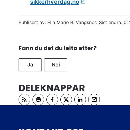
sikkerhverdag.no
Publisert av
Ella Marie B. Vangsnes
Sist endra
01
Fann du det du leita etter?
Ja
Nei
DELEKNAPPAR
Abonner på RSS
Skriv ut
Del på Facebook
Del på Twitter
Del på LinkedIn
Tips en venn