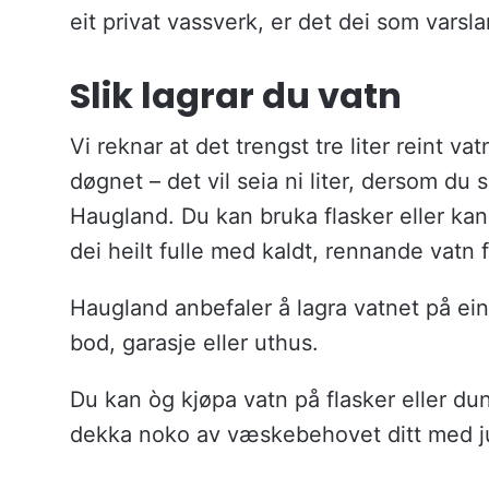
eit privat vassverk, er det dei som varsla
Slik lagrar du vatn
Vi reknar at det trengst tre liter reint va
døgnet – det vil seia ni liter, dersom du 
Haugland. Du kan bruka flasker eller kan
dei heilt fulle med kaldt, rennande vatn f
Haugland anbefaler å lagra vatnet på ein k
bod, garasje eller uthus.
Du kan òg kjøpa vatn på flasker eller du
dekka noko av væskebehovet ditt med juic