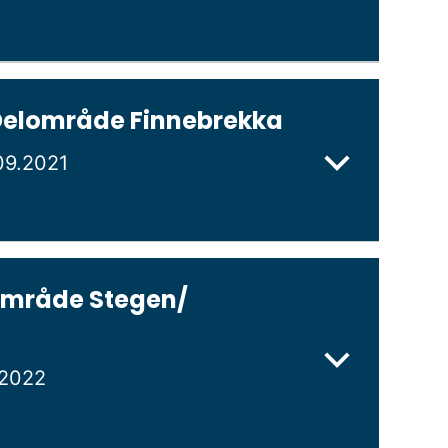
Delområde Finnebrekka
09.2021
område Stegen/
.2022