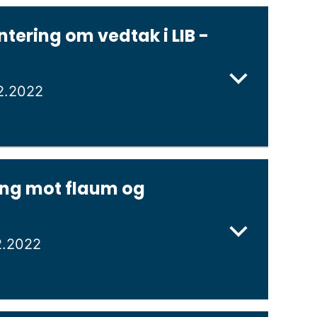
tering om vedtak i LIB -
2.2022
ing mot flaum og
2.2022