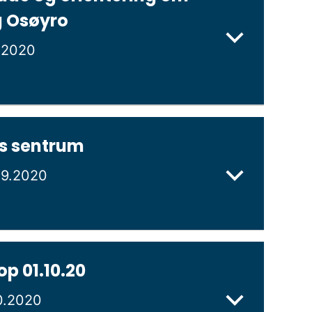
g Osøyro
1.2020
s sentrum
09.2020
 01.10.20
10.2020