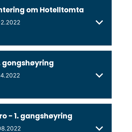
ntering om Hotelltomta
02.2022
. gongshøyring
04.2022
o - 1. gangshøyring
08.2022