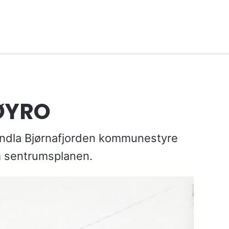
ØYRO
andla Bjørnafjorden kommunestyre
m sentrumsplanen.