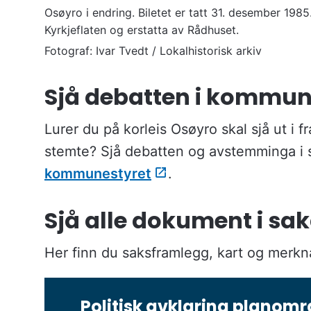
Osøyro i endring. Biletet er tatt 31. desember 1985.
Kyrkjeflaten og erstatta av Rådhuset.
Ivar Tvedt / Lokalhistorisk arkiv
Sjå debatten i kommun
Lurer du på korleis Osøyro skal sjå ut i f
stemte? Sjå debatten og avstemminga i
kommunestyret
.
Sjå alle dokument i sa
Her finn du saksframlegg, kart og merkna
Politisk avklaring planom