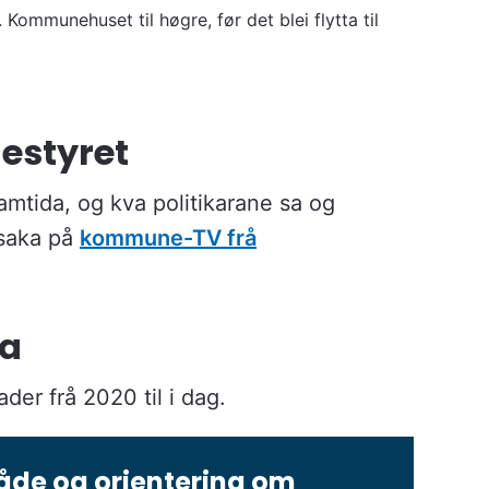
 Kommunehuset til høgre, før det blei flytta til
estyret
ramtida, og kva politikarane sa og
 saka på
kommune-TV frå
ka
der frå 2020 til i dag.
råde og orientering om