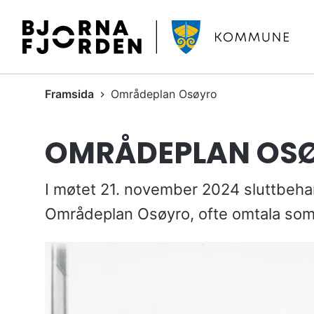
B
j
ø
r
D
Framsida
Områdeplan Osøyro
n
u
a
e
f
OMRÅDEPLAN OS
r
j
h
o
e
r
I møtet 21. november 2024 sluttbeh
r
d
Områdeplan Osøyro, ofte omtala so
:
e
n
k
o
m
m