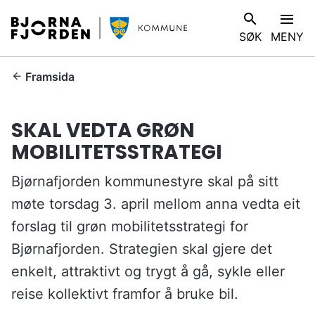
B
V
SØK
MENY
j
I
ø
S
r
D
Framsida
n
u
a
e
SKAL VEDTA GRØN
f
r
j
MOBILITETSSTRATEGI
h
o
e
r
Bjørnafjorden kommunestyre skal på sitt
r
d
:
møte torsdag 3. april mellom anna vedta eit
e
forslag til grøn mobilitetsstrategi for
n
k
Bjørnafjorden. Strategien skal gjere det
o
enkelt, attraktivt og trygt å gå, sykle eller
m
reise kollektivt framfor å bruke bil.
m