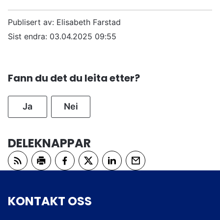
Publisert av
Elisabeth Farstad
Sist endra
03.04.2025 09:55
Fann du det du leita etter?
Ja
Nei
DELEKNAPPAR
Abonner på RSS
Skriv ut
Del på Facebook
Del på Twitter
Del på LinkedIn
Tips en venn
KONTAKT OSS