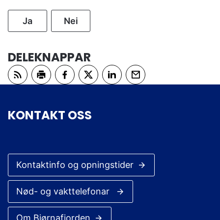
u
n
Ja
Nei
e
DELEKNAPPAR
Abonner på RSS
Skriv ut
Del på Facebook
Del på Twitter
Del på LinkedIn
Tips en venn
KONTAKT OSS
Kontaktinfo og opningstider
Nød- og vakttelefonar
Om Bjørnafjorden