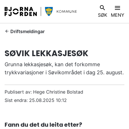
B
V
SØK
MENY
j
I
ø
S
r
D
Driftsmeldingar
n
u
a
e
SØVIK LEKKASJESØK
f
r
j
h
Grunna lekkasjesøk, kan det forkomme
o
e
trykkvariasjoner i Søvikområdet i dag 25. august.
r
r
d
:
e
Publisert av
Hege Christine Bolstad
n
Sist endra
25.08.2025 10:12
k
o
m
m
Fann du det du leita etter?