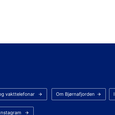
og vakttelefonar
Om Bjørnafjorden
 Instagram