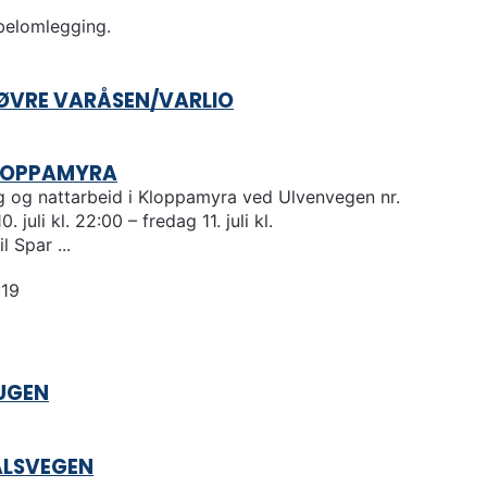
abelomlegging.
ØVRE VARÅSEN/VARLIO
LOPPAMYRA
g og nattarbeid i Kloppamyra ved Ulvenvegen nr.
 juli kl. 22:00 – fredag 11. juli kl.
l Spar ...
:19
AUGEN
ALSVEGEN