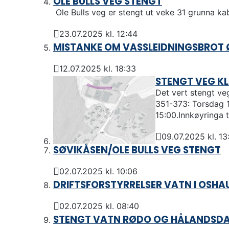
OLE BULLS VEG STENGT
u
Ole Bulls veg er stengt ut veke 31 grunna k
n
23.07.2025 kl. 12:44
e
Publisert
MISTANKE OM VASSLEIDNINGSBROT 
12.07.2025 kl. 18:33
Publisert
STENGT VEG K
Det vert stengt ve
351-373: Torsdag 10.
15:00.Innkøyringa ti
09.07.2025 kl. 13
Publisert
SØVIKÅSEN/OLE BULLS VEG STENGT
02.07.2025 kl. 10:06
Publisert
DRIFTSFORSTYRRELSER VATN I OSH
02.07.2025 kl. 08:40
Publisert
STENGT VATN RØDO OG HÅLANDSD