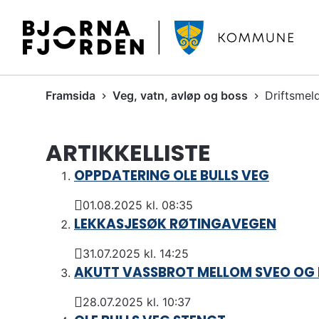
B
j
ø
r
D
Framsida
Veg, vatn, avløp og boss
Driftsmel
n
u
a
e
f
ARTIKKELLISTE
r
j
h
o
OPPDATERING OLE BULLS VEG
e
r
r
01.08.2025 kl. 08:35
d
Publisert
:
LEKKASJESØK RØTINGAVEGEN
e
n
31.07.2025 kl. 14:25
k
Publisert
AKUTT VASSBROT MELLOM SVEO OG
o
m
28.07.2025 kl. 10:37
Publisert
m