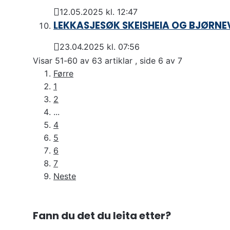
12.05.2025 kl. 12:47
Publisert
LEKKASJESØK SKEISHEIA OG BJØRNE
23.04.2025 kl. 07:56
Publisert
Visar
51-60
av
63
artiklar ,
side
6
av
7
Førre
1
2
...
4
5
6
7
Neste
Fann du det du leita etter?