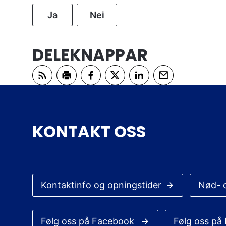
Ja
Nei
DELEKNAPPAR
Abonner på RSS
Skriv ut
Del på Facebook
Del på Twitter
Del på LinkedIn
Tips en venn
KONTAKT OSS
Kontaktinfo og opningstider
Nød- 
Følg oss på Facebook
Følg oss på