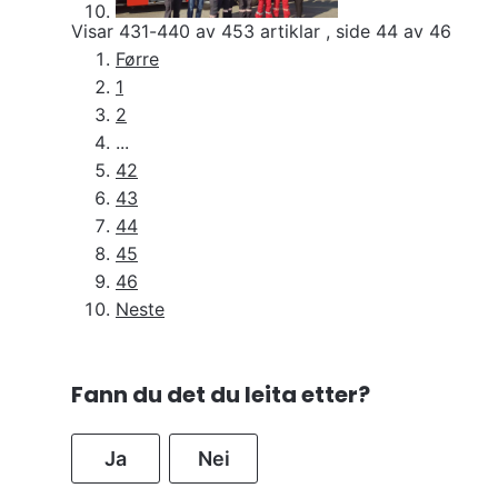
Visar
431-440
av
453
artiklar ,
side
44
av
46
Førre
1
2
...
42
43
44
45
46
Neste
Fann du det du leita etter?
Ja
Nei