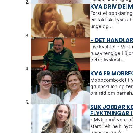
u
KVA DRIV DEI M
n
Først ei oppklaring
eit faktisk, fysisk 
e
unge og ...
- DET HANDLAR
Livskvalitet - Vartu
rusavhengige i Bjø
betre livskvali...
KVA ER MOBBE
Mobbeombodet i Vest
grunnskulen og før
om råd om barneh..
SLIK JOBBAR 
FLYKTNINGAR 
- Mykje må vere på
start i eit heilt n
tenester for å l...