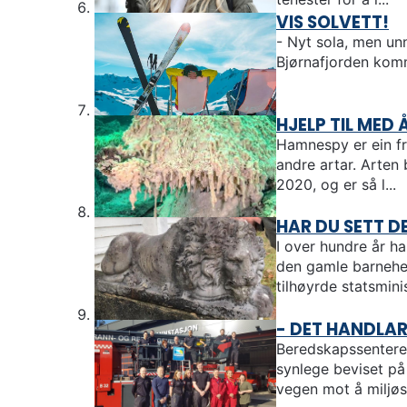
VIS SOLVETT!
- Nyt sola, men un
Bjørnafjorden kom
HJELP TIL MED
Hamnespy er ein fr
andre artar. Arten 
2020, og er så l...
HAR DU SETT D
I over hundre år h
den gamle barnehe
tilhøyrde statsminis
- DET HANDLA
Beredskapssenteret
synlege beviset på 
vegen mot å miljøse