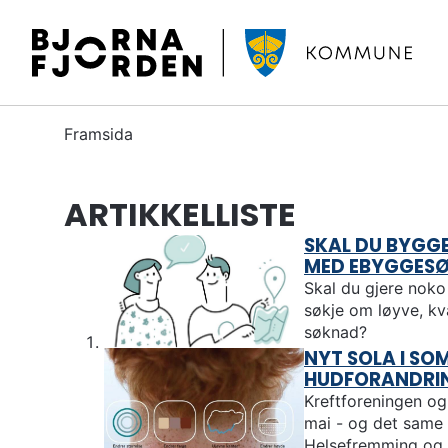
B
j
ø
r
D
Framsida
n
u
a
e
f
ARTIKKELLISTE
r
j
h
o
SKAL DU BYGGE,
e
MED EBYGGES
r
r
Skal du gjere nok
d
:
søkje om løyve, kva
e
søknad?
n
NYT SOLA I SO
k
HUDFORANDRI
o
Kreftforeningen og
m
mai - og det same g
m
Helsefremming og r