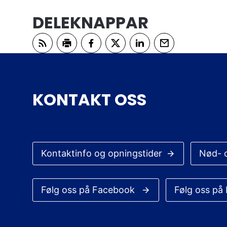
DELEKNAPPAR
Abonner på RSS
Skriv ut
Del på Facebook
Del på Twitter
Del på LinkedIn
Tips en venn
KONTAKT OSS
Kontaktinfo og opningstider
Nød- 
Følg oss på Facebook
Følg oss på