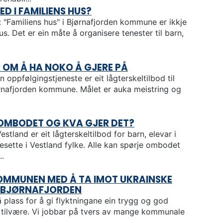
ED I FAMILIENS HUS?
: "Familiens hus" i Bjørnafjorden kommune er ikkje
hus. Det er ein måte å organisere tenester til barn,
 OM Å HA NOKO Å GJERE PÅ
n oppfølgingstjeneste er eit lågterskeltilbod til
rnafjorden kommune. Målet er auka meistring og
OMBODET OG KVA GJER DET?
land er eit lågterskeltilbod for barn, elevar i
esette i Vestland fylke. Alle kan spørje ombodet
.
KOMMUNEN MED Å TA IMOT UKRAINSKE
I BJØRNAFJORDEN
 plass for å gi flyktningane ein trygg og god
ytt tilvære. Vi jobbar på tvers av mange kommunale