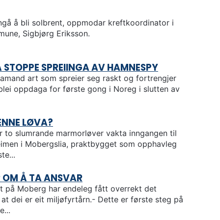
ngå å bli solbrent, oppmodar kreftkoordinator i
mune, Sigbjørg Eriksson.
 Å STOPPE SPREIINGA AV HAMNESPY
amand art som spreier seg raskt og fortrengjer
blei oppdaga for første gong i Noreg i slutten av
ENNE LØVA?
ar to slumrande marmorløver vakta inngangen til
imen i Mobergslia, praktbygget som opphavleg
te...
R OM Å TA ANSVAR
 på Moberg har endeleg fått overrekt det
at dei er eit miljøfyrtårn.- Dette er første steg på
...