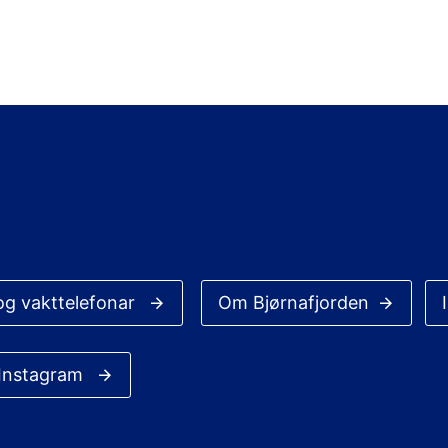
og vakttelefonar
Om Bjørnafjorden
 Instagram