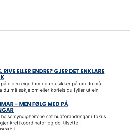
 RIVE ELLER ENDRE? GJER DET ENKLARE
ØK
o på eigen eigedom og er usikker på om du må
 du må søkje om eller korleis du fyller ut ein
MMAR - MEN FØLG MED PÅ
NGAR
 helsemyndigheitene set hudforandringar i fokus i
jer kreftkoordinator og dei tilsette i
ehabil...