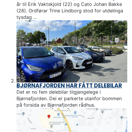
u
år til Erik Vaktskjold (22) og Cato Johan Bakke
n
(28). Ordførar Trine Lindborg stod for utdelinga
e
tysdag ...
BJØRNAFJORDEN HAR FÅTT DELEBILAR
Det er no fem delebilar tilgjengelege i
Bjørnafjorden. Dei er parkerte utanfor bommen
på forsida av Bjørnafjorden rådhus.