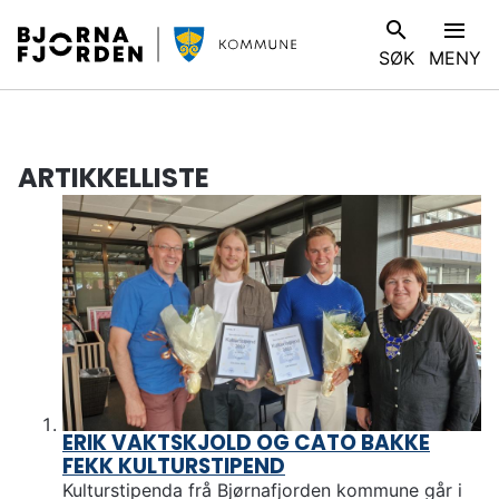
B
V
SØK
MENY
j
I
ø
S
r
D
n
u
a
ARTIKKELLISTE
e
f
r
j
h
o
e
r
r
d
:
e
n
k
o
ERIK VAKTSKJOLD OG CATO BAKKE
m
FEKK KULTURSTIPEND
m
Kulturstipenda frå Bjørnafjorden kommune går i