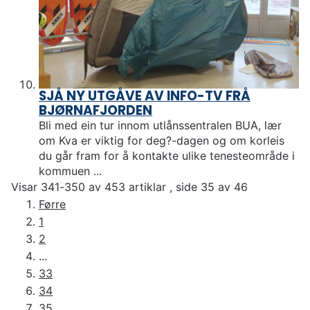
SJÅ NY UTGÅVE AV INFO-TV FRÅ
BJØRNAFJORDEN
Bli med ein tur innom utlånssentralen BUA, lær
om Kva er viktig for deg?-dagen og om korleis
du går fram for å kontakte ulike tenesteområde i
kommuen ...
Visar
341-350
av
453
artiklar ,
side
35
av
46
Førre
1
2
...
33
34
35