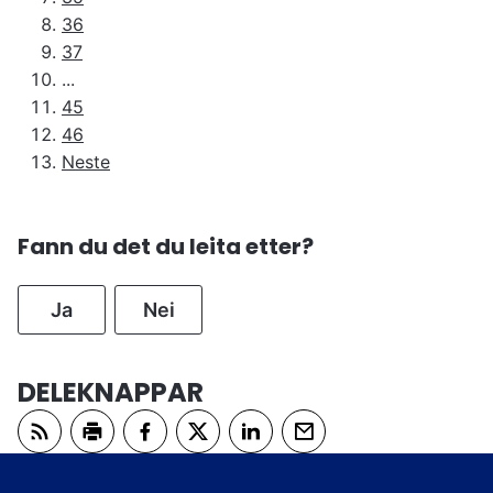
36
37
...
45
46
Neste
Fann du det du leita etter?
Ja
Nei
DELEKNAPPAR
Abonner på RSS
Skriv ut
Del på Facebook
Del på Twitter
Del på LinkedIn
Tips en venn