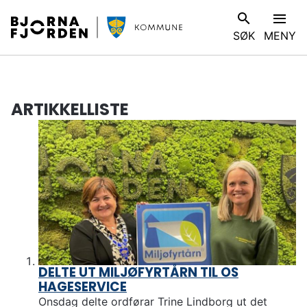
B
V
SØK
MENY
j
I
ø
S
r
D
n
u
a
ARTIKKELLISTE
e
f
r
j
h
o
e
r
r
d
:
e
n
k
o
DELTE UT MILJØFYRTÅRN TIL OS
m
HAGESERVICE
m
Onsdag delte ordførar Trine Lindborg ut det