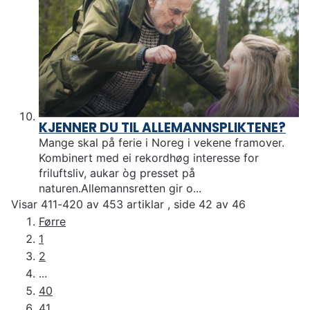
KJENNER DU TIL ALLEMANNSPLIKTENE?
Mange skal på ferie i Noreg i vekene framover.
Kombinert med ei rekordhøg interesse for
friluftsliv, aukar òg presset på
naturen.Allemannsretten gir o...
Visar
411-420
av
453
artiklar ,
side
42
av
46
Førre
1
2
...
40
41