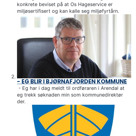
u
konkrete beviset på at Os Hageservice er
n
miljøsertifisert og kan kalle seg miljøfyrtårn.
e
- EG BLIR I BJØRNAFJORDEN KOMMUNE
- Eg har i dag meldt til ordføraren i Arendal at
eg trekk søknaden min som kommunedirektør
der.