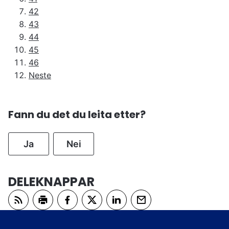
42
43
44
45
46
Neste
Fann du det du leita etter?
Ja
Nei
DELEKNAPPAR
Abonner på RSS
Skriv ut
Del på Facebook
Del på Twitter
Del på LinkedIn
Tips en venn