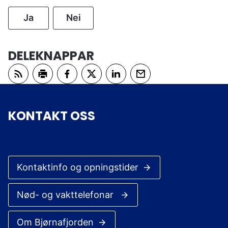
Ja
Nei
DELEKNAPPAR
Abonner på RSS
Skriv ut
Del på Facebook
Del på Twitter
Del på LinkedIn
Tips en venn
KONTAKT OSS
Kontaktinfo og opningstider
Nød- og vakttelefonar
Om Bjørnafjorden