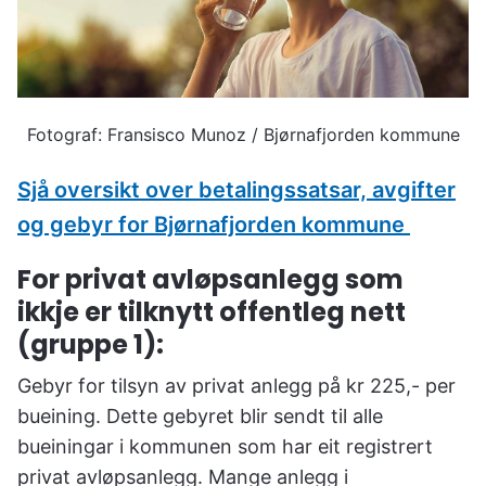
u
n
e
Fransisco Munoz / Bjørnafjorden kommune
Sjå oversikt over betalingssatsar, avgifter
og gebyr for Bjørnafjorden kommune
For privat avløpsanlegg som
ikkje er tilknytt offentleg nett
(gruppe 1):
Gebyr for tilsyn av privat anlegg på kr 225,- per
bueining. Dette gebyret blir sendt til alle
bueiningar i kommunen som har eit registrert
privat avløpsanlegg. Mange anlegg i