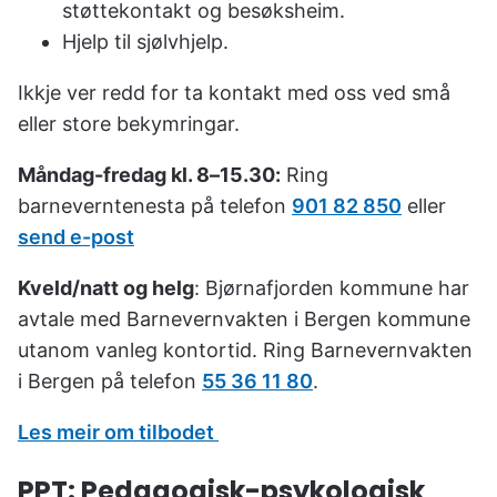
støttekontakt og besøksheim.
Hjelp til sjølvhjelp.
Ikkje ver redd for ta kontakt med oss ved små
eller store bekymringar.
Måndag-fredag kl. 8–15.30:
Ring
barneverntenesta på telefon
901 82 850
eller
send e-post
Kveld/natt og helg
: Bjørnafjorden kommune har
avtale med Barnevernvakten i Bergen kommune
utanom vanleg kontortid. Ring Barnevernvakten
i Bergen på telefon
55 36 11 80
.
Les meir om tilbodet
PPT: Pedagogisk-psykologisk