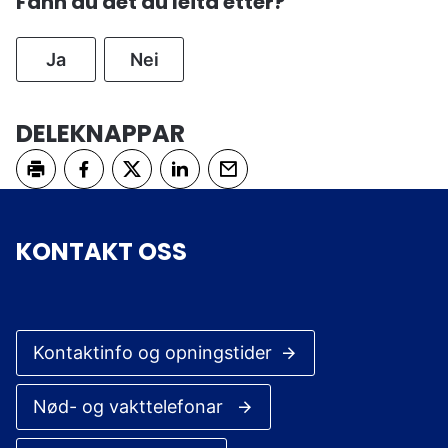
Fann du det du leita etter?
Ja
Nei
DELEKNAPPAR
Skriv ut
Del på Facebook
Del på Twitter
Del på LinkedIn
Tips en venn
KONTAKT OSS
Kontaktinfo og opningstider
Nød- og vakttelefonar