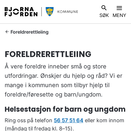
B
V
SØK
MENY
j
I
ø
S
r
D
Foreldrerettleiing
n
u
a
e
FORELDRERETTLEIING
f
r
j
h
Å vere foreldre inneber små og store
o
e
r
utfordringar. Ønskjer du hjelp og råd? Vi er
r
d
:
mange i kommunen som tilbyr hjelp til
e
foreldre/føresette og barn/ungdom.
n
k
Helsestasjon for barn og ungdom
o
m
Ring oss på telefon
56 57 51 64
eller kom innom
m
(måndag til fredag kl. 8–15).