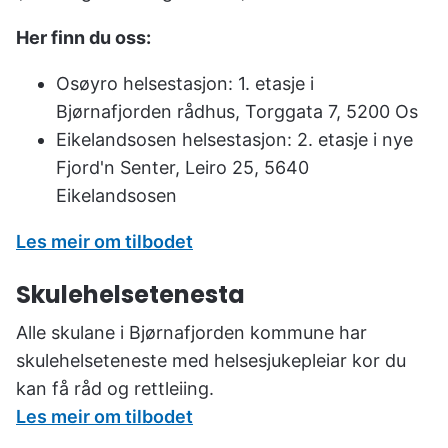
u
n
Her finn du oss:
e
Osøyro helsestasjon:
1. etasje i
Bjørnafjorden rådhus, Torggata 7, 5200 Os
Eikelandsosen helsestasjon: 2. etasje i nye
Fjord'n Senter, Leiro 25, 5640
Eikelandsosen
Les meir om tilbodet
Skulehelsetenesta
Alle skulane i Bjørnafjorden kommune har
skulehelseteneste med helsesjukepleiar kor du
kan få råd og rettleiing.
Les meir om tilbodet