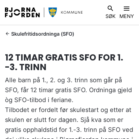
B
V
SØK
MENY
j
I
ø
S
r
D
Skulefritidsordninga (SFO)
n
u
a
e
12 TIMAR GRATIS SFO FOR 1.
f
r
j
-3. TRINN
h
o
e
r
Alle barn på 1., 2. og 3. trinn som går på
r
d
:
SFO, får 12 timar gratis SFO. Ordninga gjeld
e
òg SFO-tilbod i feriane.
n
k
Tilbodet er fordelt før skulestart og etter at
o
skulen er slutt for dagen. Sjå kva som er
m
gratis opphaldstid for 1.-3. trinn på SFO ved
m