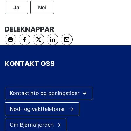
Ja
Nei
DELEKNAPPAR
Skriv ut
Del på Facebook
Del på Twitter
Del på LinkedIn
Tips en venn
KONTAKT OSS
Kontaktinfo og opningstider
Nød- og vakttelefonar
Om Bjørnafjorden