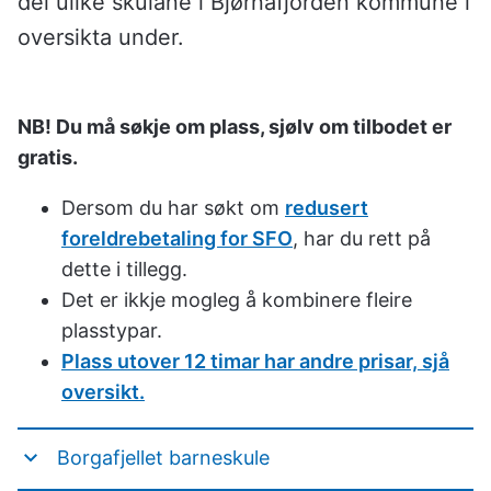
dei ulike skulane i Bjørnafjorden kommune i
u
n
oversikta under.
e
NB! Du må søkje om plass, sjølv om tilbodet er
gratis.
Dersom du har søkt om
redusert
foreldrebetaling for SFO
, har du rett på
dette i tillegg.
Det er ikkje mogleg å kombinere fleire
plasstypar.
Plass utover 12 timar har andre prisar, sjå
oversikt.
Borgafjellet barneskule