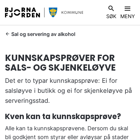
B
V
SØK
MENY
j
I
ø
S
r
D
Sal og servering av alkohol
n
u
a
e
KUNNSKAPSPRØVER FOR
f
r
j
SALS- OG SKJENKELØYVE
h
o
e
r
Det er to typar kunnskapsprøve: Ei for
r
d
:
salsløyve i butikk og ei for skjenkeløyve på
e
serveringsstad.
n
k
Kven kan ta kunnskapsprøve?
o
m
Alle kan ta kunnskapsprøvene. Dersom du skal
m
bli godkjent som styrar eller avløysar på stader