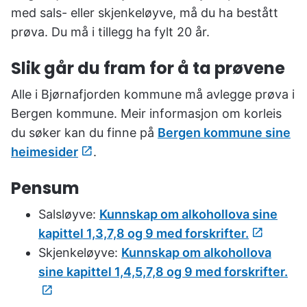
u
med sals- eller skjenkeløyve, må du ha bestått
n
prøva. Du må i tillegg ha fylt 20 år.
e
Slik går du fram for å ta prøvene
Alle i Bjørnafjorden kommune må avlegge prøva i
Bergen kommune. Meir informasjon om korleis
du søker kan du finne på
Bergen kommune sine
heimesider
.
Pensum
Salsløyve:
Kunnskap om alkohollova sine
kapittel 1,3,7,8 og 9 med forskrifter.
Skjenkeløyve:
Kunnskap om alkohollova
sine kapittel 1,4,5,7,8 og 9 med forskrifter.