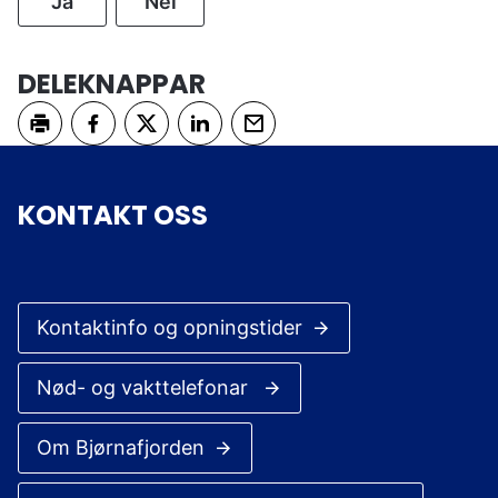
Ja
Nei
DELEKNAPPAR
Skriv ut
Del på Facebook
Del på Twitter
Del på LinkedIn
Tips en venn
KONTAKT OSS
Kontaktinfo og opningstider
Nød- og vakttelefonar
Om Bjørnafjorden