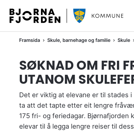
B
j
ø
r
D
Framsida
Skule, barnehage og familie
Skule
n
u
a
e
f
SØKNAD OM FRI F
r
j
h
o
UTANOM SKULEFE
e
r
r
d
:
Det er viktig at elevane er til stades
e
n
ta att det tapte etter eit lengre fråv
k
175 fri- og feriedagar. Bjørnafjorde
o
m
elevar til å legga lengre reiser til des
m