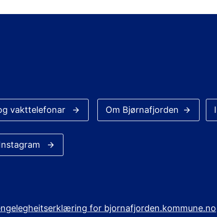
og vakttelefonar
Om Bjørnafjorden
 Instagram
jengelegheitserklæring for bjornafjorden.kommune.no