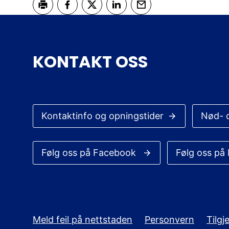
Skriv ut
Del på Facebook
Del på Twitter
Del på LinkedIn
Tips en venn
KONTAKT OSS
Kontaktinfo og opningstider
Nød- 
Følg oss på Facebook
Følg oss på
Meld feil på nettstaden
Personvern
Tilg