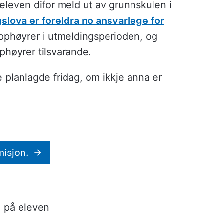
r eleven difor meld ut av grunnskulen i
slova er foreldra no ansvarlege for
opphøyrer i utmeldingsperioden, og
phøyrer tilsvarande.
e planlagde fridag, om ikkje anna er
misjon.
 på eleven