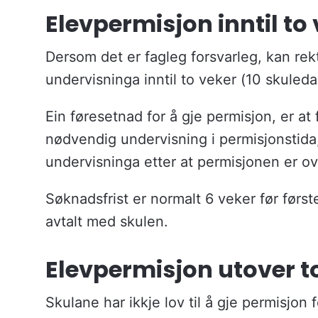
u
Elevpermisjon inntil to
n
e
Dersom det er fagleg forsvarleg, kan rekt
undervisninga inntil to veker (10 skuleda
Ein føresetnad for å gje permisjon, er at 
nødvendig undervisning i permisjonstida,
undervisninga etter at permisjonen er o
Søknadsfrist er normalt 6 veker før først
avtalt med skulen.
Elevpermisjon utover t
Skulane har ikkje lov til å gje permisjon