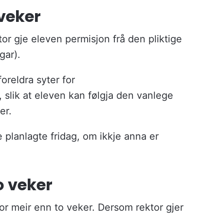
 veker
or gje eleven permisjon frå den pliktige
gar).
foreldra syter for
 slik at eleven kan følgja den vanlege
ver.
e planlagte fridag, om ikkje anna er
o veker
 for meir enn to veker. Dersom rektor gjer