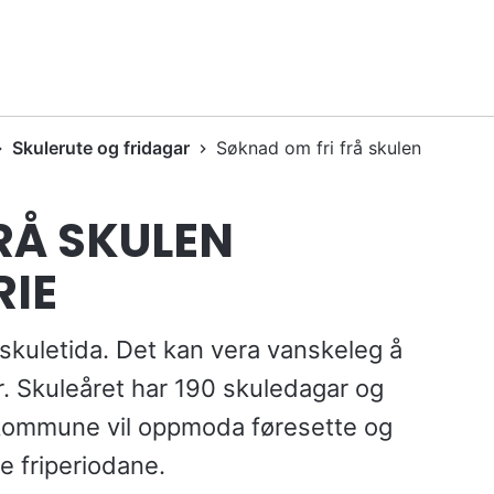
Skulerute og fridagar
Søknad om fri frå skulen
RÅ SKULEN
RIE
 i skuletida. Det kan vera vanskeleg å
ær. Skuleåret har 190 skuledagar og
n kommune vil oppmoda føresette og
se friperiodane.