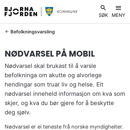
B
V
SØK
MENY
j
I
ø
S
r
D
Befolkningsvarsling
n
u
a
e
NØDVARSEL PÅ MOBIL
f
r
j
h
Nødvarsel skal brukast til å varsle
o
e
r
befolkninga om akutte og alvorlege
r
d
:
hendingar som truar liv og helse. Eit
e
nødvarsel inneheld informasjon om kva som
n
k
skjer, og kva du bør gjere for å beskytte
o
deg sjølv.
m
m
Nødvarsel er ei teneste frå norske myndigheiter.