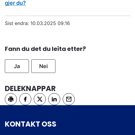
gjer du?
Sist endra
10.03.2025 09:16
Fann du det du leita etter?
Ja
Nei
DELEKNAPPAR
Skriv ut
Del på Facebook
Del på Twitter
Del på LinkedIn
Tips en venn
KONTAKT OSS