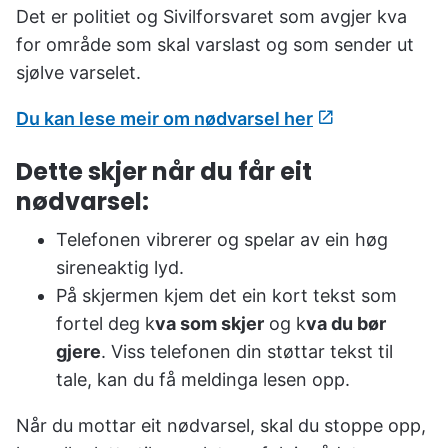
u
Det er politiet og Sivilforsvaret som avgjer kva
n
for område som skal varslast og som sender ut
e
sjølve varselet.
Du kan lese meir om nødvarsel her
Dette skjer når du får eit
nødvarsel:
Telefonen vibrerer og spelar av ein høg
sireneaktig lyd.
På skjermen kjem det ein kort tekst som
fortel deg k
va som skjer
og k
va du bør
gjere
. Viss telefonen din støttar tekst til
tale, kan du få meldinga lesen opp.
Når du mottar eit nødvarsel, skal du stoppe opp,