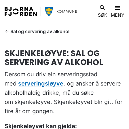
B
V
SØK
MENY
j
I
ø
S
r
D
Sal og servering av alkohol
n
u
a
e
SKJENKELØYVE: SAL OG
f
r
j
SERVERING AV ALKOHOL
h
o
e
r
Dersom du driv ein serveringsstad
r
d
:
med
serveringsløyve
, og ønsker å servere
e
alkoholhaldig drikke, må du søke
n
k
om skjenkeløyve. Skjenkeløyvet blir gitt for
o
fire år om gongen.
m
m
Skjenkeløyvet kan gjelde: