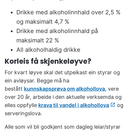
u
n
Drikke med alkoholinnhald over 2,5 %
e
og maksimalt 4,7 %
Drikke med alkoholinnhald på
maksimalt 22 %
All alkoholhaldig drikke
Korleis få skjenkeløyve?
For kvart løyve skal det utpeikast ein styrar og
ein avløysar. Begge må ha
bestått
kunnskapsprøva om alkohollova
, vere
over 20 år, arbeide i den aktuelle verksemda og
elles oppfylle
krava til vandel i alkohollova
og
serveringslova.
Alle som vil bli godkjent som dagleg leiar/styrar