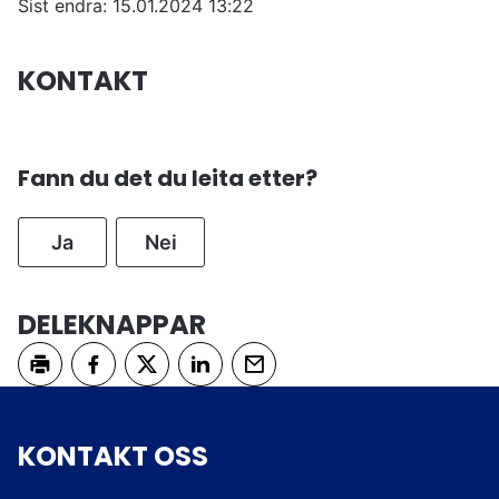
Sist endra
15.01.2024 13:22
KONTAKT
Fann du det du leita etter?
Ja
Nei
DELEKNAPPAR
Skriv ut
Del på Facebook
Del på Twitter
Del på LinkedIn
Tips en venn
KONTAKT OSS